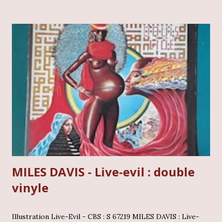
humaniste. En tant que collectionneur, tomber sur une
édition originale de ce témoignage historique est un
privilège rare. Cet album est bien plus qu'un disque de
"Nueva Canción" ; c'est un manifeste philosophique mis en
musique, capturant l'essence d'un homme qui se définissait
lui-même comme un "vagabond de Dieu". Facundo Cabral -
Palacio De Bellas Artes : (cliquez l'image pour les détails)
Contexte et écoute L'album Palacio De Bellas Artes
constitue un document historique essentiel pour quiconque
s...
MILES DAVIS - Live-evil : double
vinyle
Illustration Live-Evil - CBS : S 67219 MILES DAVIS : Live-