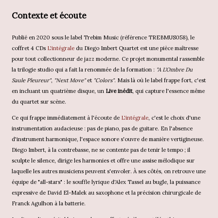
Contexte et écoute
Publié en 2020 sous le label Trebim Music (référence TREBMUS058), le
coffret 4 CDs
L'intégrale
du Diego Imbert Quartet est une pièce maîtresse
pour tout collectionneur de jazz moderne. Ce projet monumental rassemble
la trilogie studio qui a fait la renommée de la formation :
"A L'Ombre Du
Saule Pleureur"
,
"Next Move"
et
"Colors"
. Mais là où le label frappe fort, c'est
en incluant un quatrième disque, un
Live inédit
, qui capture l'essence même
du quartet sur scène.
Ce qui frappe immédiatement à l'écoute de
L'intégrale
, c'est le choix d'une
instrumentation audacieuse : pas de piano, pas de guitare. En l'absence
d'instrument harmonique, l'espace sonore s'ouvre de manière vertigineuse.
Diego Imbert, à la contrebasse, ne se contente pas de tenir le tempo ; il
sculpte le silence, dirige les harmonies et offre une assise mélodique sur
laquelle les autres musiciens peuvent s'envoler. À ses côtés, on retrouve une
équipe de "all-stars" : le souffle lyrique d'Alex Tassel au bugle, la puissance
expressive de David El-Malek au saxophone et la précision chirurgicale de
Franck Agulhon à la batterie.