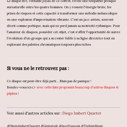
Le disque live, véritable joyau de ce coffret, révèle une télépathie presque
surnaturelle entre les quatre hommes. On y ressent l'énergie brute, les
prises de risques et cette capacité à transformer une mélodie mélancolique
en une explosion d'improvisation vibrante. C'est un jazz aérien, souvent
décrit comme poétique, mais qui ne perd jamais sa motricité rythmique. Pour
l'amateur de disques, posséder cet objet, c'est s'offrir l'opportunité de suivre
l'évolution d'un groupe qui a su rester fidèle à sa ligne directrice tout en
explorant des palettes chromatiques toujours plus riches.
Si vous ne le retrouvez pas :
Ce disque est peut-être déjà parti... Mais pas de panique !
Rendez-vous ici 👉
avec cette liste proposant beaucoup d'autres disques et
pépites
!
Voir aussi d'autres articles sur :
Diego Imbert Quartet
#DiegoImbertQuartet #Lintegrale #JazzFrançais #TrebimMusic