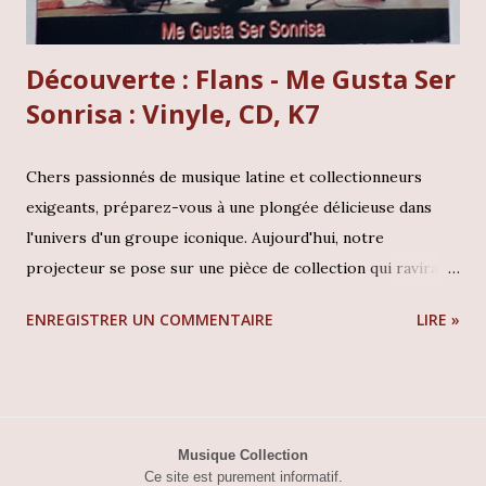
Découverte : Flans - Me Gusta Ser
Sonrisa : Vinyle, CD, K7
Chers passionnés de musique latine et collectionneurs
exigeants, préparez-vous à une plongée délicieuse dans
l'univers d'un groupe iconique. Aujourd'hui, notre
projecteur se pose sur une pièce de collection qui ravira
les aficionados de la pop mexicaine des années 80 et 90 : le
ENREGISTRER UN COMMENTAIRE
LIRE »
CD « Me Gusta Ser Sonrisa » des légendaires Flans. Ce
n'est pas juste un disque, c'est un fragment vibrant de
l'histoire musicale, un témoignage sonore d'une époque où
le trio féminin régnait en maître sur les ondes. Flans - Me
Gusta Ser Sonrisa : (cliquez l'image pour les détails)
Musique Collection
Ce site est purement informatif.
Contexte et écoute Flans, composé d'Ivonne, Ilse et Mimi, a