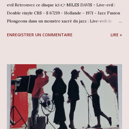
evil Retrouvez ce disque ici 👉 MILES DAVIS - Live-evil :
Double vinyle CBS - S 67219 - Hollande - 1971 - Jazz Fusion
Plongeons dans un monstre sacré du jazz : Live-evil de
Miles Davis Accrochez-vous, car aujourd'hui, on plonge
ENREGISTRER UN COMMENTAIRE
LIRE »
tête première dans un monstre sacré du jazz : Live-evil de
Miles Davis ! Imaginez une explosion sonore, un double
vinyle mythique tombé chez CBS en 1971, sous la référence
S 67219, dans un pressage hollandais qui en dit long. C'est
une immersion totale dans la période la plus audacieuse du
trompettiste, celle où le jazz fusion n'avait plus aucune
limite et fonçait tête baissée vers l'inconnu. Pensez à
Bitches Brew, le choc de 69. Eh bien, seulement deux
petites années plus tard, Miles Davis est revenu pour
enfoncer le clou avec Live-evil, poussant toutes les
frontières encore plus loin. Cet album, c'est un patchwork
génial, un mix savoureux entre l'intimité du studio et l...