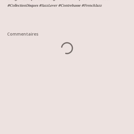
#CollectionDisques #JazzLover #Contrebasse #FrenchJazz
Commentaires