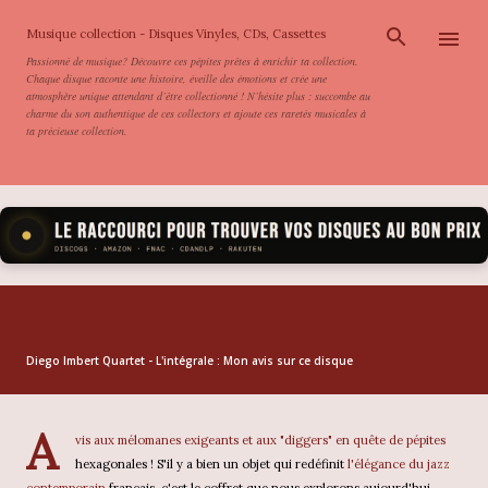
Accéder au contenu principal
Musique collection - Disques Vinyles, CDs, Cassettes
Passionné de musique? Découvre ces pépites prêtes à enrichir ta collection.
Chaque disque raconte une histoire, éveille des émotions et crée une
atmosphère unique attendant d’être collectionné ! N’hésite plus : succombe au
charme du son authentique de ces collectors et ajoute ces raretés musicales à
ta précieuse collection.
Diego Imbert Quartet - L'intégrale : Mon avis sur ce disque
A
vis aux mélomanes exigeants et aux "diggers" en quête de pépites
hexagonales ! S'il y a bien un objet qui redéfinit
l'élégance du jazz