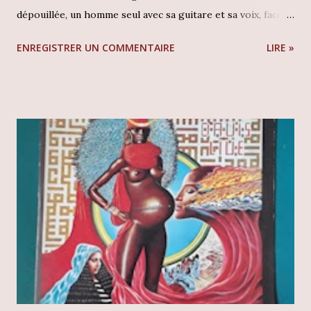
dépouillée, un homme seul avec sa guitare et sa voix, face à
l'auditoire recueilli de l'une des salles les plus prestigieuses
ENREGISTRER UN COMMENTAIRE
LIRE »
du monde, le Palais des Beaux-Arts de Mexico . Ce n'est pas
seulement un concert qui se joue ici, mais une messe
humaniste. En tant que collectionneur, tomber sur une
édition originale de ce témoignage historique est un
privilège rare. Cet album est bien plus qu'un disque de
"Nueva Canción" ; c'est un manifeste philosophique mis en
musique, capturant l'essence d'un homme qui se définissait
lui-même comme un "vagabond de Dieu". Facundo Cabral -
Palacio De Bellas Artes : (cliquez l'image pour les détails)
Contexte et écoute L'album Palacio De Bellas Artes
constitue un document historique essentiel pour quiconque
s...