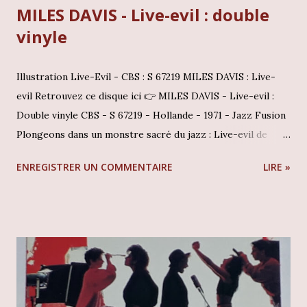
MILES DAVIS - Live-evil : double
vinyle
Illustration Live-Evil - CBS : S 67219 MILES DAVIS : Live-
evil Retrouvez ce disque ici 👉 MILES DAVIS - Live-evil :
Double vinyle CBS - S 67219 - Hollande - 1971 - Jazz Fusion
Plongeons dans un monstre sacré du jazz : Live-evil de
Miles Davis Accrochez-vous, car aujourd'hui, on plonge
ENREGISTRER UN COMMENTAIRE
LIRE »
tête première dans un monstre sacré du jazz : Live-evil de
Miles Davis ! Imaginez une explosion sonore, un double
vinyle mythique tombé chez CBS en 1971, sous la référence
S 67219, dans un pressage hollandais qui en dit long. C'est
une immersion totale dans la période la plus audacieuse du
trompettiste, celle où le jazz fusion n'avait plus aucune
limite et fonçait tête baissée vers l'inconnu. Pensez à
Bitches Brew, le choc de 69. Eh bien, seulement deux