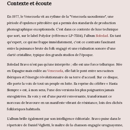
Contexte et écoute
En 1977, le Venezuela vit au rythme de la "Venezuela saoudienne", une
période d'opulence pétrolière qui a permis des standards de production
phonographique exceptionnels. C’est dans ce contexte de luxe technique
que sort, sur le label Polydor (référence LP-75114), l'album
Soledad
. En tant
qu'expert, ce qui me frappe immédiatement, c'est ce contraste fascinant
entre la puissance brute du folk engagé et une réalisation sonore d'une
clarté cristalline, typique des grands studios de l'époque.
Soledad Bravo n’est pas qu’une interprète ; elle est une force tellurique. Née
en Espagne mais exilée au
Venezuela
, elle fait le pont entre ses racines
ibériques et l'énergie révolutionnaire de sa terre d'accueil. Sur ce disque,
elle porte la voix de tout un peuple en lutte. Sa reprise du célèbre « Hasta
Siempre » est, à mon sens, l'une des versions les plus poignantes jamais
enregistrées. Sa voix y est d'une pureté renversante, transformant ce
morceau de bravoure en un manifeste vibrant de résistance, loin des clichés
folkloriques habituels.
L'album brille également par son intelligence éditoriale. Bravo puise dans le
répertoire de Daniel Viglietti, le maître de la chanson engagée uruguayenne,