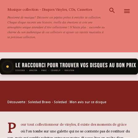
Accéder au contenu principal
Musique collection - Disques Vinyles, CDs, Cassettes
Passionné de musique? Découvre ces pépites prêtes à enrichir ta collection.
Chaque disque raconte une histoire, éveille des émotions et crée une
atmosphère unique attendant d’être collectionné ! N’hésite plus : succombe au
charme du son authentique de ces collectors et ajoute ces raretés musicales à
ta précieuse collection.
Découverte : Soledad Bravo - Soledad : Mon avis sur ce disque
P
our tout collectionneur de vinyles, il existe des moments de grâce
où l'on tombe sur une galette qui ne se contente pas de restituer du