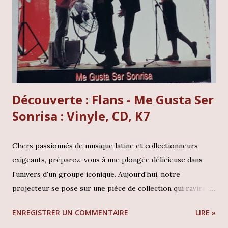
petites années plus tard, Miles Davis est revenu pour
enfoncer le clou avec Live-evil, poussant toutes les
frontières encore plus loin. Cet album, c'est un patchwork
génial, un mix savoureux entre l'intimité du studio et l...
Découverte : Flans - Me Gusta Ser
Sonrisa : Vinyle, CD, K7
Chers passionnés de musique latine et collectionneurs
exigeants, préparez-vous à une plongée délicieuse dans
l'univers d'un groupe iconique. Aujourd'hui, notre
projecteur se pose sur une pièce de collection qui ravira
les aficionados de la pop mexicaine des années 80 et 90 : le
ENREGISTRER UN COMMENTAIRE
LIRE »
CD « Me Gusta Ser Sonrisa » des légendaires Flans. Ce