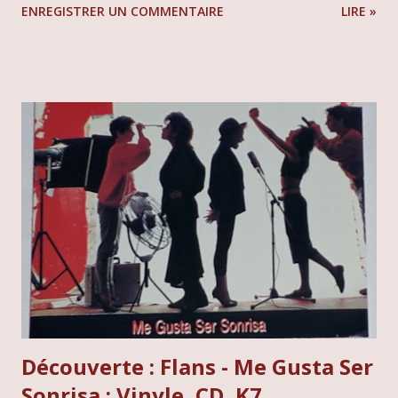
ENREGISTRER UN COMMENTAIRE
LIRE »
tête première dans un monstre sacré du jazz : Live-evil de
Miles Davis ! Imaginez une explosion sonore, un double
vinyle mythique tombé chez CBS en 1971, sous la référence
S 67219, dans un pressage hollandais qui en dit long. C'est
une immersion totale dans la période la plus audacieuse du
trompettiste, celle où le jazz fusion n'avait plus aucune
limite et fonçait tête baissée vers l'inconnu. Pensez à
Bitches Brew, le choc de 69. Eh bien, seulement deux
petites années plus tard, Miles Davis est revenu pour
enfoncer le clou avec Live-evil, poussant toutes les
frontières encore plus loin. Cet album, c'est un patchwork
génial, un mix savoureux entre l'intimité du studio et l...
Découverte : Flans - Me Gusta Ser
Sonrisa : Vinyle, CD, K7