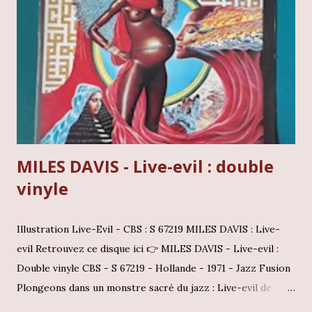
musique, capturant l'essence d'un homme qui se définissait
lui-même comme un "vagabond de Dieu". Facundo Cabral -
Palacio De Bellas Artes : (cliquez l'image pour les détails)
Contexte et écoute L'album Palacio De Bellas Artes
constitue un document historique essentiel pour quiconque
s...
MILES DAVIS - Live-evil : double
vinyle
Illustration Live-Evil - CBS : S 67219 MILES DAVIS : Live-
evil Retrouvez ce disque ici 👉 MILES DAVIS - Live-evil :
Double vinyle CBS - S 67219 - Hollande - 1971 - Jazz Fusion
Plongeons dans un monstre sacré du jazz : Live-evil de
Miles Davis Accrochez-vous, car aujourd'hui, on plonge