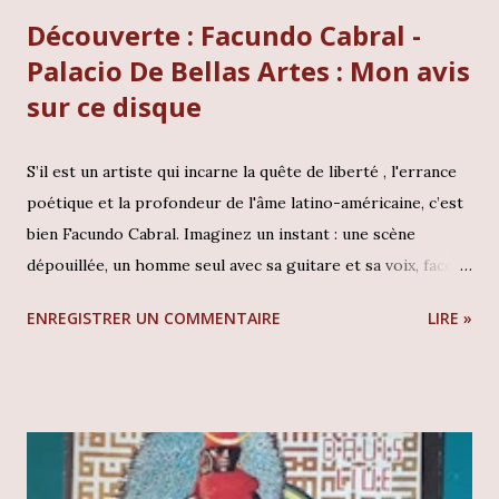
Découverte : Facundo Cabral -
Palacio De Bellas Artes : Mon avis
sur ce disque
S’il est un artiste qui incarne la quête de liberté , l'errance
poétique et la profondeur de l'âme latino-américaine, c’est
bien Facundo Cabral. Imaginez un instant : une scène
dépouillée, un homme seul avec sa guitare et sa voix, face à
l'auditoire recueilli de l'une des salles les plus prestigieuses
ENREGISTRER UN COMMENTAIRE
LIRE »
du monde, le Palais des Beaux-Arts de Mexico . Ce n'est pas
seulement un concert qui se joue ici, mais une messe
humaniste. En tant que collectionneur, tomber sur une
édition originale de ce témoignage historique est un
privilège rare. Cet album est bien plus qu'un disque de
"Nueva Canción" ; c'est un manifeste philosophique mis en