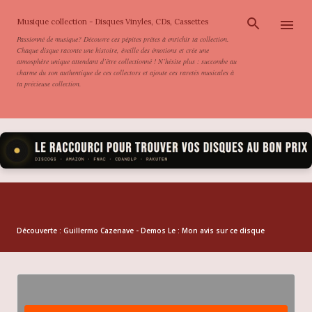
Accéder au contenu principal
Musique collection - Disques Vinyles, CDs, Cassettes
Passionné de musique? Découvre ces pépites prêtes à enrichir ta collection.
Chaque disque raconte une histoire, éveille des émotions et crée une
atmosphère unique attendant d’être collectionné ! N’hésite plus : succombe au
charme du son authentique de ces collectors et ajoute ces raretés musicales à
ta précieuse collection.
Découverte : Guillermo Cazenave - Demos Le : Mon avis sur ce disque