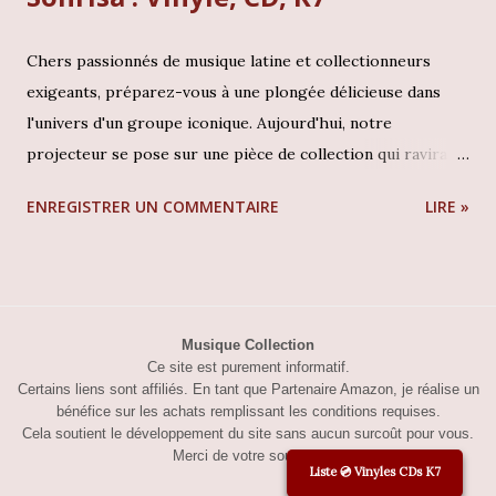
Chers passionnés de musique latine et collectionneurs
exigeants, préparez-vous à une plongée délicieuse dans
l'univers d'un groupe iconique. Aujourd'hui, notre
projecteur se pose sur une pièce de collection qui ravira
les aficionados de la pop mexicaine des années 80 et 90 : le
ENREGISTRER UN COMMENTAIRE
LIRE »
CD « Me Gusta Ser Sonrisa » des légendaires Flans. Ce
n'est pas juste un disque, c'est un fragment vibrant de
l'histoire musicale, un témoignage sonore d'une époque où
le trio féminin régnait en maître sur les ondes. Flans - Me
Gusta Ser Sonrisa : (cliquez l'image pour les détails)
Musique Collection
Ce site est purement informatif.
Contexte et écoute Flans, composé d'Ivonne, Ilse et Mimi, a
Certains liens sont affiliés. En tant que Partenaire Amazon, je réalise un
marqué toute une génération avec leurs rythmes
bénéfice sur les achats remplissant les conditions requises.
entraînants et leurs mélodies accrocheuses dès les années
Cela soutient le développement du site sans aucun surcoût pour vous.
Merci de votre soutien !
80. Ce CD « Me Gusta Ser Sonrisa », pressé au Mexique en
Liste 💿 Vinyles CDs K7
1999 par FonoVisa sous la référence TFT-2711, représente