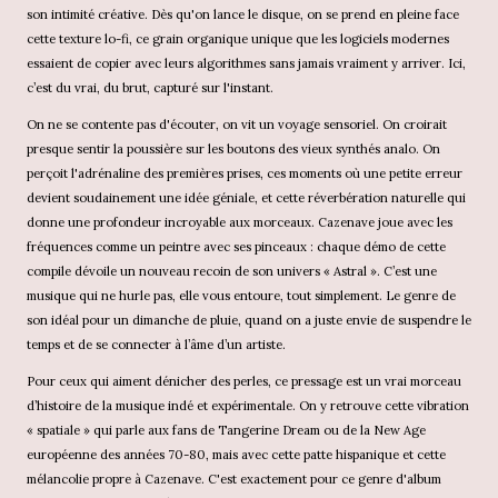
son intimité créative. Dès qu'on lance le disque, on se prend en pleine face
cette texture lo-fi, ce grain organique unique que les logiciels modernes
essaient de copier avec leurs algorithmes sans jamais vraiment y arriver. Ici,
c’est du vrai, du brut, capturé sur l'instant.
On ne se contente pas d'écouter, on vit un voyage sensoriel. On croirait
presque sentir la poussière sur les boutons des vieux synthés analo. On
perçoit l'adrénaline des premières prises, ces moments où une petite erreur
devient soudainement une idée géniale, et cette réverbération naturelle qui
donne une profondeur incroyable aux morceaux. Cazenave joue avec les
fréquences comme un peintre avec ses pinceaux : chaque démo de cette
compile dévoile un nouveau recoin de son univers « Astral ». C’est une
musique qui ne hurle pas, elle vous entoure, tout simplement. Le genre de
son idéal pour un dimanche de pluie, quand on a juste envie de suspendre le
temps et de se connecter à l’âme d’un artiste.
Pour ceux qui aiment dénicher des perles, ce pressage est un vrai morceau
d’histoire de la musique indé et expérimentale. On y retrouve cette vibration
« spatiale » qui parle aux fans de Tangerine Dream ou de la New Age
européenne des années 70-80, mais avec cette patte hispanique et cette
mélancolie propre à Cazenave. C'est exactement pour ce genre d'album