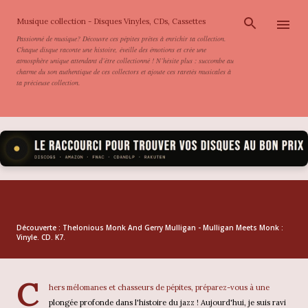
Accéder au contenu principal
Musique collection - Disques Vinyles, CDs, Cassettes
Passionné de musique? Découvre ces pépites prêtes à enrichir ta collection.
Chaque disque raconte une histoire, éveille des émotions et crée une
atmosphère unique attendant d’être collectionné ! N’hésite plus : succombe au
charme du son authentique de ces collectors et ajoute ces raretés musicales à
ta précieuse collection.
Découverte : Thelonious Monk And Gerry Mulligan - Mulligan Meets Monk :
Vinyle. CD. K7.
C
hers mélomanes et chasseurs de pépites, préparez-vous à une
plongée profonde dans l'histoire du jazz ! Aujourd'hui, je suis ravi