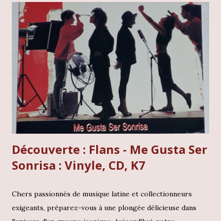
une immersion totale dans la période la plus audacieuse du
trompettiste, celle où le jazz fusion n'avait plus aucune
limite et fonçait tête baissée vers l'inconnu. Pensez à
Bitches Brew, le choc de 69. Eh bien, seulement deux
petites années plus tard, Miles Davis est revenu pour
enfoncer le clou avec Live-evil, poussant toutes les
frontières encore plus loin. Cet album, c'est un patchwork
génial, un mix savoureux entre l'intimité du studio et l...
Découverte : Flans - Me Gusta Ser
Sonrisa : Vinyle, CD, K7
Chers passionnés de musique latine et collectionneurs
exigeants, préparez-vous à une plongée délicieuse dans