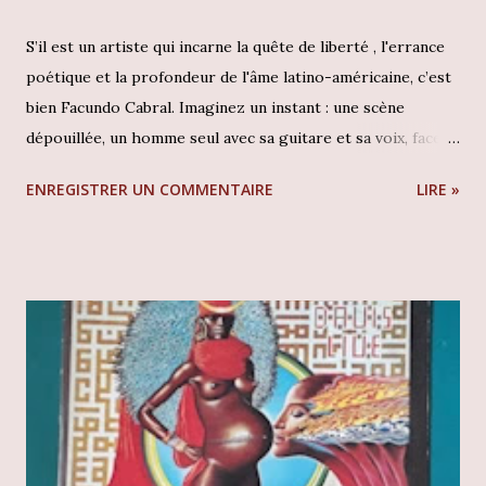
S’il est un artiste qui incarne la quête de liberté , l'errance
poétique et la profondeur de l'âme latino-américaine, c’est
bien Facundo Cabral. Imaginez un instant : une scène
dépouillée, un homme seul avec sa guitare et sa voix, face à
l'auditoire recueilli de l'une des salles les plus prestigieuses
ENREGISTRER UN COMMENTAIRE
LIRE »
du monde, le Palais des Beaux-Arts de Mexico . Ce n'est pas
seulement un concert qui se joue ici, mais une messe
humaniste. En tant que collectionneur, tomber sur une
édition originale de ce témoignage historique est un
privilège rare. Cet album est bien plus qu'un disque de
"Nueva Canción" ; c'est un manifeste philosophique mis en
musique, capturant l'essence d'un homme qui se définissait
lui-même comme un "vagabond de Dieu". Facundo Cabral -
Palacio De Bellas Artes : (cliquez l'image pour les détails)
Contexte et écoute L'album Palacio De Bellas Artes