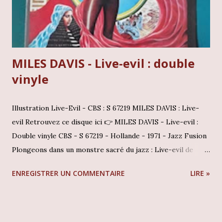
constitue un document historique essentiel pour quiconque
s...
MILES DAVIS - Live-evil : double
vinyle
Illustration Live-Evil - CBS : S 67219 MILES DAVIS : Live-
evil Retrouvez ce disque ici 👉 MILES DAVIS - Live-evil :
Double vinyle CBS - S 67219 - Hollande - 1971 - Jazz Fusion
Plongeons dans un monstre sacré du jazz : Live-evil de
Miles Davis Accrochez-vous, car aujourd'hui, on plonge
ENREGISTRER UN COMMENTAIRE
LIRE »
tête première dans un monstre sacré du jazz : Live-evil de
Miles Davis ! Imaginez une explosion sonore, un double
vinyle mythique tombé chez CBS en 1971, sous la référence
S 67219, dans un pressage hollandais qui en dit long. C'est