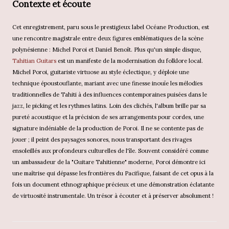
Contexte et écoute
Cet enregistrement, paru sous le prestigieux label Océane Production, est
une rencontre magistrale entre deux figures emblématiques de la scène
polynésienne : Michel Poroi et Daniel Benoît. Plus qu'un simple disque,
Tahitian Guitars
est un manifeste de la modernisation du folklore local.
Michel Poroi, guitariste virtuose au style éclectique, y déploie une
technique époustouflante, mariant avec une finesse inouïe les mélodies
traditionnelles de Tahiti à des influences contemporaines puisées dans le
jazz, le picking et les rythmes latins. Loin des clichés, l'album brille par sa
pureté acoustique et la précision de ses arrangements pour cordes, une
signature indéniable de la production de Poroi. Il ne se contente pas de
jouer ; il peint des paysages sonores, nous transportant des rivages
ensoleillés aux profondeurs culturelles de l'île. Souvent considéré comme
un ambassadeur de la "Guitare Tahitienne" moderne, Poroi démontre ici
une maîtrise qui dépasse les frontières du Pacifique, faisant de cet opus à la
fois un document ethnographique précieux et une démonstration éclatante
de virtuosité instrumentale. Un trésor à écouter et à préserver absolument !