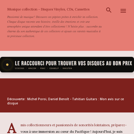
Accéder au contenu principal
Musique collection - Disques Vinyles, CDs, Cassettes
Passionné de musique? Découvre ces pépites prêtes à enrichir ta collection.
Chaque disque raconte une histoire, éveille des émotions et crée une
atmosphère unique attendant d’être collectionné ! N’hésite plus : succombe au
charme du son authentique de ces collectors et ajoute ces raretés musicales à
ta précieuse collection.
Découverte : Michel Poroi, Daniel Benoît - Tahitian Guitars : Mon avis sur ce
disque
A
mis collectionneurs et passionnés de sonorités lointaines, préparez-
vous à une immersion au cœur du Pacifique ! Aujourd'hui, je suis