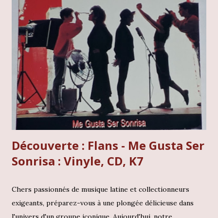
une immersion totale dans la période la plus audacieuse du
trompettiste, celle où le jazz fusion n'avait plus aucune
limite et fonçait tête baissée vers l'inconnu. Pensez à
Bitches Brew, le choc de 69. Eh bien, seulement deux
petites années plus tard, Miles Davis est revenu pour
enfoncer le clou avec Live-evil, poussant toutes les
frontières encore plus loin. Cet album, c'est un patchwork
génial, un mix savoureux entre l'intimité du studio et l...
Découverte : Flans - Me Gusta Ser
Sonrisa : Vinyle, CD, K7
Chers passionnés de musique latine et collectionneurs
exigeants, préparez-vous à une plongée délicieuse dans
l'univers d'un groupe iconique. Aujourd'hui, notre