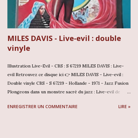
constitue un document historique essentiel pour quiconque
s...
MILES DAVIS - Live-evil : double
vinyle
Illustration Live-Evil - CBS : S 67219 MILES DAVIS : Live-
evil Retrouvez ce disque ici 👉 MILES DAVIS - Live-evil :
Double vinyle CBS - S 67219 - Hollande - 1971 - Jazz Fusion
Plongeons dans un monstre sacré du jazz : Live-evil de
Miles Davis Accrochez-vous, car aujourd'hui, on plonge
ENREGISTRER UN COMMENTAIRE
LIRE »
tête première dans un monstre sacré du jazz : Live-evil de
Miles Davis ! Imaginez une explosion sonore, un double
vinyle mythique tombé chez CBS en 1971, sous la référence
S 67219, dans un pressage hollandais qui en dit long. C'est