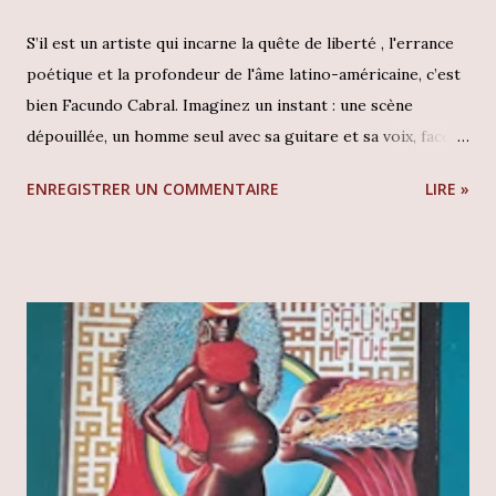
S’il est un artiste qui incarne la quête de liberté , l'errance
poétique et la profondeur de l'âme latino-américaine, c’est
bien Facundo Cabral. Imaginez un instant : une scène
dépouillée, un homme seul avec sa guitare et sa voix, face à
l'auditoire recueilli de l'une des salles les plus prestigieuses
ENREGISTRER UN COMMENTAIRE
LIRE »
du monde, le Palais des Beaux-Arts de Mexico . Ce n'est pas
seulement un concert qui se joue ici, mais une messe
humaniste. En tant que collectionneur, tomber sur une
édition originale de ce témoignage historique est un
privilège rare. Cet album est bien plus qu'un disque de
"Nueva Canción" ; c'est un manifeste philosophique mis en
musique, capturant l'essence d'un homme qui se définissait
lui-même comme un "vagabond de Dieu". Facundo Cabral -
Palacio De Bellas Artes : (cliquez l'image pour les détails)
Contexte et écoute L'album Palacio De Bellas Artes