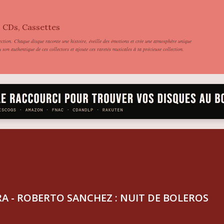
Accéder au contenu principal
, CDs, Cassettes
ection. Chaque disque raconte une histoire, éveille des émotions et crée une atmosphère unique
son authentique de ces collectors et ajoute ces raretés musicales à ta précieuse collection.
 - ROBERTO SANCHEZ : NUIT DE BOLEROS