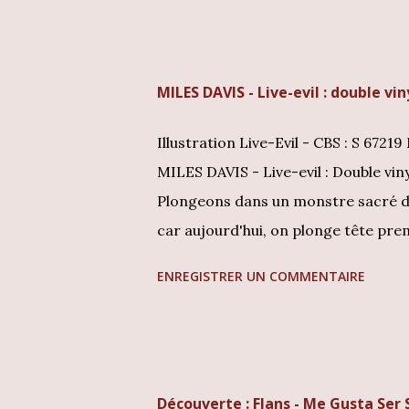
privilège rare. Cet album est bien p
manifeste philosophique mis en mus
définissait lui-même comme un "vag
MILES DAVIS - Live-evil : double vin
Artes : (cliquez l'image pour les dét
Artes constitue un document histori
Illustration Live-Evil - CBS : S 6721
MILES DAVIS - Live-evil : Double vin
Plongeons dans un monstre sacré du 
car aujourd'hui, on plonge tête pre
Miles Davis ! Imaginez une explosio
ENREGISTRER UN COMMENTAIRE
CBS en 1971, sous la référence S 672
C'est une immersion totale dans la p
où le jazz fusion n'avait plus aucune 
Pensez à Bitches Brew, le choc de 69
Découverte : Flans - Me Gusta Ser S
Miles Davis est revenu pour enfoncer