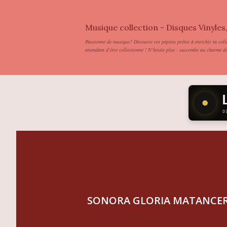
Musique collection - Disques Vinyles
Passionné de musique? Découvre ces pépites prêtes à enrichir ta coll
attendant d’être collectionné ! N’hésite plus : succombe au charme du 
SONORA GLORIA MATANCERA