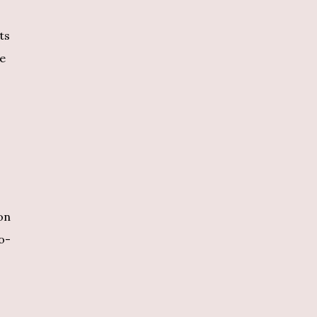
ts
pe
on
o-