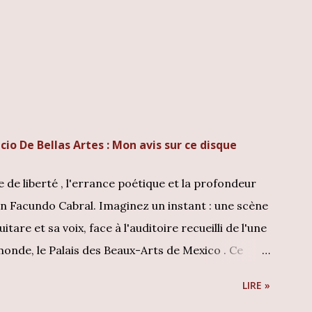
cio De Bellas Artes : Mon avis sur ce disque
te de liberté , l'errance poétique et la profondeur
ien Facundo Cabral. Imaginez un instant : une scène
are et sa voix, face à l'auditoire recueilli de l'une
 monde, le Palais des Beaux-Arts de Mexico . Ce
se joue ici, mais une messe humaniste. En tant que
LIRE »
ion originale de ce témoignage historique est un