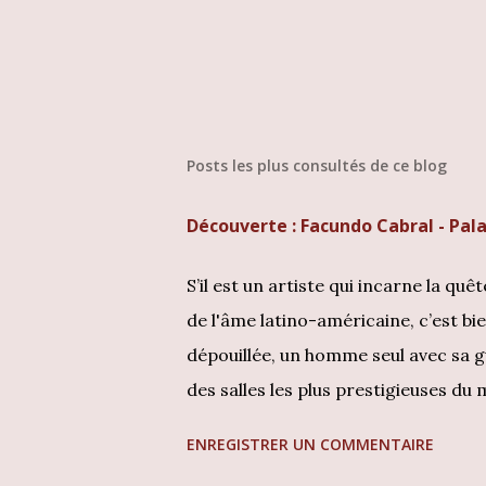
Posts les plus consultés de ce blog
Découverte : Facundo Cabral - Pala
S’il est un artiste qui incarne la quê
de l'âme latino-américaine, c’est b
dépouillée, un homme seul avec sa guit
des salles les plus prestigieuses du
n'est pas seulement un concert qui 
ENREGISTRER UN COMMENTAIRE
collectionneur, tomber sur une édit